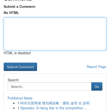
Submit a Comment
No HTML
HTML is disabled
Report Page
Search
Go
Published News
1
時尚百貨商場 禮包碼攻略：獲取 途徑 全 說明
1
Speedau: A rising star in the competitive ...