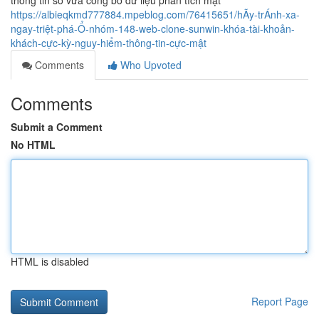
thông tin số vừa công bố dữ liệu phân tích mật
https://albieqkmd777884.mpeblog.com/76415651/hÃy-trÁnh-xa-
ngay-triệt-phá-Ổ-nhóm-148-web-clone-sunwin-khóa-tài-khoản-
khách-cực-kỳ-nguy-hiểm-thông-tin-cực-mật
Comments
Who Upvoted
Comments
Submit a Comment
No HTML
HTML is disabled
Report Page