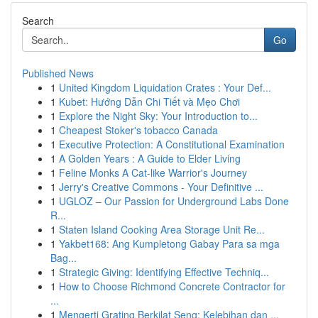
Search
Go
Published News
1
United Kingdom Liquidation Crates : Your Def...
1
Kubet: Hướng Dẫn Chi Tiết và Mẹo Chơi
1
Explore the Night Sky: Your Introduction to...
1
Cheapest Stoker's tobacco Canada
1
Executive Protection: A Constitutional Examination
1
A Golden Years : A Guide to Elder Living
1
Feline Monks A Cat-like Warrior's Journey
1
Jerry's Creative Commons - Your Definitive ...
1
UGLOZ – Our Passion for Underground Labs Done
R...
1
Staten Island Cooking Area Storage Unit Re...
1
Yakbet168: Ang Kumpletong Gabay Para sa mga
Bag...
1
Strategic Giving: Identifying Effective Techniq...
1
How to Choose Richmond Concrete Contractor for
...
1
Mengerti Grating Berkilat Seng: Kelebihan dan ...