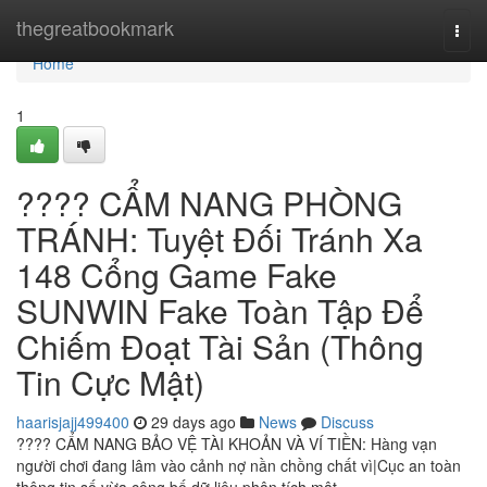
Home
thegreatbookmark
Togg
navi
Home
1
???? CẨM NANG PHÒNG
TRÁNH: Tuyệt Đối Tránh Xa
148 Cổng Game Fake
SUNWIN Fake Toàn Tập Để
Chiếm Đoạt Tài Sản (Thông
Tin Cực Mật)
haarisjajj499400
29 days ago
News
Discuss
???? CẨM NANG BẢO VỆ TÀI KHOẢN VÀ VÍ TIỀN: Hàng vạn
người chơi đang lâm vào cảnh nợ nần chồng chất vì|Cục an toàn