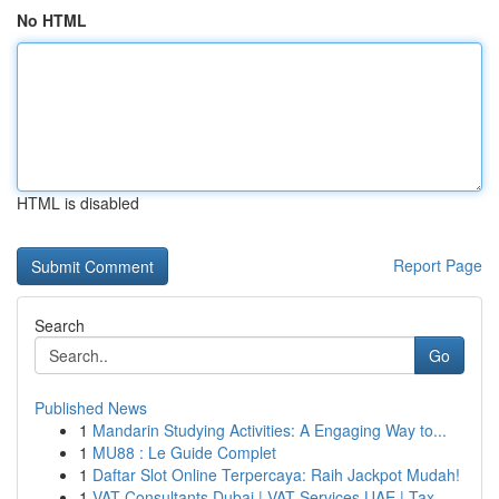
No HTML
HTML is disabled
Report Page
Search
Go
Published News
1
Mandarin Studying Activities: A Engaging Way to...
1
MU88 : Le Guide Complet
1
Daftar Slot Online Terpercaya: Raih Jackpot Mudah!
1
VAT Consultants Dubai | VAT Services UAE | Tax ...