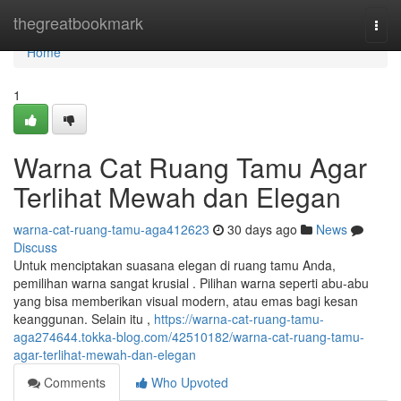
Home
thegreatbookmark
Togg
navi
Home
1
Warna Cat Ruang Tamu Agar
Terlihat Mewah dan Elegan
warna-cat-ruang-tamu-aga412623
30 days ago
News
Discuss
Untuk menciptakan suasana elegan di ruang tamu Anda,
pemilihan warna sangat krusial . Pilihan warna seperti abu-abu
yang bisa memberikan visual modern, atau emas bagi kesan
keanggunan. Selain itu ,
https://warna-cat-ruang-tamu-
aga274644.tokka-blog.com/42510182/warna-cat-ruang-tamu-
agar-terlihat-mewah-dan-elegan
Comments
Who Upvoted