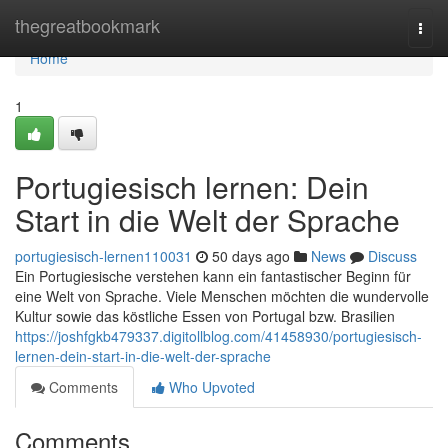
Home
thegreatbookmark
Togg
navi
Home
1
Portugiesisch lernen: Dein
Start in die Welt der Sprache
portugiesisch-lernen110031
50 days ago
News
Discuss
Ein Portugiesische verstehen kann ein fantastischer Beginn für
eine Welt von Sprache. Viele Menschen möchten die wundervolle
Kultur sowie das köstliche Essen von Portugal bzw. Brasilien
https://joshfgkb479337.digitollblog.com/41458930/portugiesisch-
lernen-dein-start-in-die-welt-der-sprache
Comments
Who Upvoted
Comments