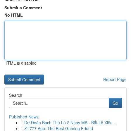
Submit a Comment
No HTML
HTML is disabled
Report Page
Search
Go
Published News
1
Dự Đoán Bạch Thủ Lô 2 Nháy MB - Bắt Lô Xiên ...
1
ZT777 App: The Best Gaming Friend