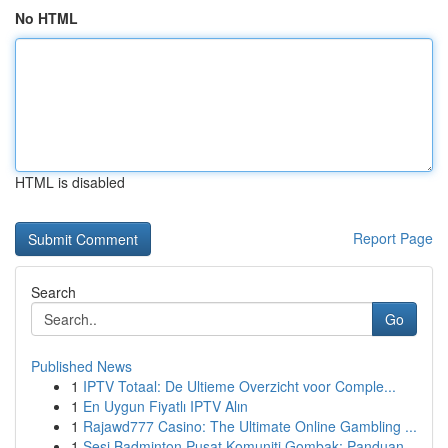
No HTML
HTML is disabled
Report Page
Search
Go
Published News
1
IPTV Totaal: De Ultieme Overzicht voor Comple...
1
En Uygun Fiyatlı IPTV Alın
1
Rajawd777 Casino: The Ultimate Online Gambling ...
1
Sesi Badminton Pusat Komuniti Gombak: Panduan...