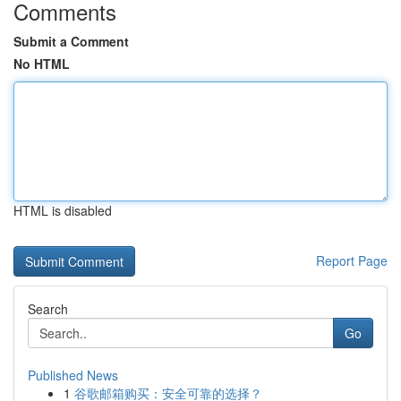
Comments
Submit a Comment
No HTML
HTML is disabled
Report Page
Search
Go
Published News
1
谷歌邮箱购买：安全可靠的选择？