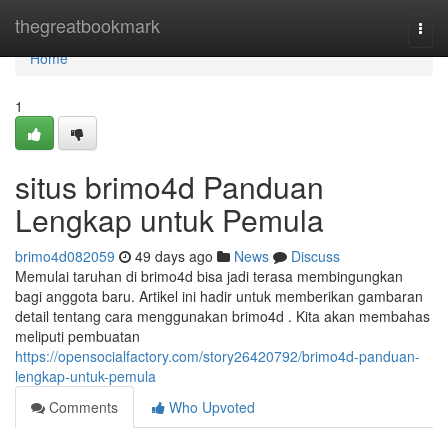
Home
thegreatbookmark
Togg
navi
Home
1
situs brimo4d Panduan
Lengkap untuk Pemula
brimo4d082059
49 days ago
News
Discuss
Memulai taruhan di brimo4d bisa jadi terasa membingungkan
bagi anggota baru. Artikel ini hadir untuk memberikan gambaran
detail tentang cara menggunakan brimo4d . Kita akan membahas
meliputi pembuatan
https://opensocialfactory.com/story26420792/brimo4d-panduan-
lengkap-untuk-pemula
Comments
Who Upvoted