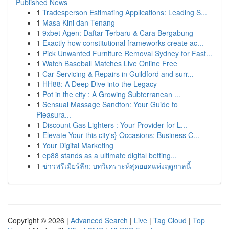
Published News
1
Tradesperson Estimating Applications: Leading S...
1
Masa Kini dan Tenang
1
9xbet Agen: Daftar Terbaru & Cara Bergabung
1
Exactly how constitutional frameworks create ac...
1
Pick Unwanted Furniture Removal Sydney for Fast...
1
Watch Baseball Matches Live Online Free
1
Car Servicing & Repairs in Guildford and surr...
1
HH88: A Deep Dive into the Legacy
1
Pot in the city : A Growing Subterranean ...
1
Sensual Massage Sandton: Your Guide to
Pleasura...
1
Discount Gas Lighters : Your Provider for L...
1
Elevate Your this city's} Occasions: Business C...
1
Your Digital Marketing
1
ep88 stands as a ultimate digital betting...
1
ข่าวพรีเมียร์ลีก: บทวิเคราะห์สุดยอดแห่งฤดูกาลนี้
Copyright © 2026 |
Advanced Search
|
Live
|
Tag Cloud
|
Top