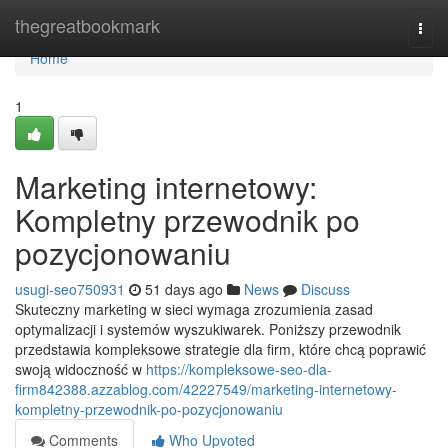
Home
thegreatbookmark
Togg
navi
Home
1
Marketing internetowy:
Kompletny przewodnik po
pozycjonowaniu
usugi-seo750931
51 days ago
News
Discuss
Skuteczny marketing w sieci wymaga zrozumienia zasad
optymalizacji i systemów wyszukiwarek. Poniższy przewodnik
przedstawia kompleksowe strategie dla firm, które chcą poprawić
swoją widoczność w
https://kompleksowe-seo-dla-
firm842388.azzablog.com/42227549/marketing-internetowy-
kompletny-przewodnik-po-pozycjonowaniu
Comments
Who Upvoted