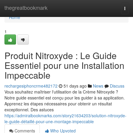
Home
thegreatbookmark
Togg
navi
Home
1
Produit Nitroxyde : Le Guide
Essentiel pour une Installation
Impeccable
rechargesiphoncrme482172
51 days ago
News
Discuss
Vous souhaitez maîtriser l'utilisation de la Crème Nitroxyde ?
Notre guide essentiel est conçu pour les guider à sa application.
Apprenez les étapes nécessaires pour obtenir un résultat
exceptionnel. Des astuces
https://admiralbookmarks.com/story21634203/solution-nitroxyde-
le-guide-détaillé-pour-une-montage-impeccable
Comments
Who Upvoted