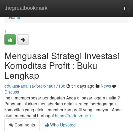
Home
thegreatbookmark
Togg
navi
Home
1
Menguasai Strategi Investasi
Komoditas Profit : Buku
Lengkap
edukasi-analisa-forex-ha017138
54 days ago
News
Discuss
Ingin memperbesar pendapatan Anda di pasar logam mulia ?
Panduan ini akan menjabarkan detail strategi perdagangan
komoditas yang efektif memberikan profit yang lumayan. Anda
akan memahami berbagai
https://traderzone.id
Comments
Who Upvoted