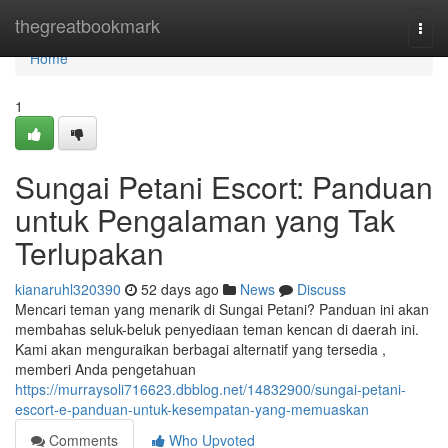
Home
thegreatbookmark
Togg
navi
Home
1
Sungai Petani Escort: Panduan
untuk Pengalaman yang Tak
Terlupakan
kianaruhl320390
52 days ago
News
Discuss
Mencari teman yang menarik di Sungai Petani? Panduan ini akan
membahas seluk-beluk penyediaan teman kencan di daerah ini.
Kami akan menguraikan berbagai alternatif yang tersedia ,
memberi Anda pengetahuan
https://murraysoli716623.dbblog.net/14832900/sungai-petani-
escort-e-panduan-untuk-kesempatan-yang-memuaskan
Comments
Who Upvoted