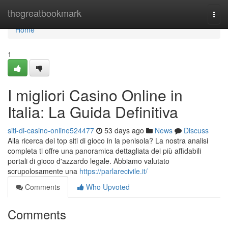
Home
thegreatbookmark
Togg
navi
Home
1
I migliori Casino Online in
Italia: La Guida Definitiva
siti-di-casino-online524477
53 days ago
News
Discuss
Alla ricerca dei top siti di gioco in la penisola? La nostra analisi
completa ti offre una panoramica dettagliata dei più affidabili
portali di gioco d'azzardo legale. Abbiamo valutato
scrupolosamente una
https://parlarecivile.it/
Comments
Who Upvoted
Comments