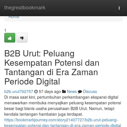
Home
thegreatbookmark
Togg
navi
Home
1
B2B Urut: Peluang
Kesempatan Potensi dan
Tantangan di Era Zaman
Periode Digital
b2b-urut762757
57 days ago
News
Discuss
Di masa saat kini, pertumbuhan perkembangan ekspansi digital
menawarkan membuka menyajikan peluang kesempatan potensi
besar bagi bisnis usaha perusahaan B2B Urut. Namun, tetapi
kendala tantangan hambatan juga terdapat.
https://bookmarkjourney.com/story21407727/b2b-urut-peluang-
kesempatan-potensi-dan-tantangan-di-era-zaman-periode-digital