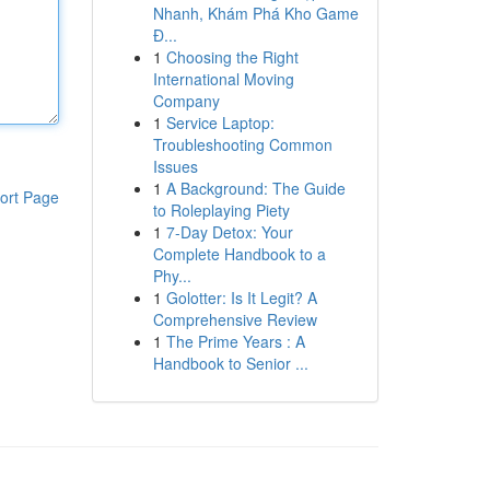
Nhanh, Khám Phá Kho Game
Đ...
1
Choosing the Right
International Moving
Company
1
Service Laptop:
Troubleshooting Common
Issues
1
A Background: The Guide
ort Page
to Roleplaying Piety
1
7-Day Detox: Your
Complete Handbook to a
Phy...
1
Golotter: Is It Legit? A
Comprehensive Review
1
The Prime Years : A
Handbook to Senior ...