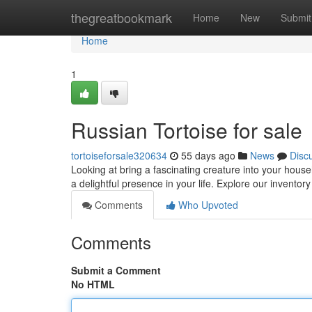
Home
thegreatbookmark
Home
New
Submit
Home
1
Russian Tortoise for sale
tortoiseforsale320634
55 days ago
News
Disc
Looking at bring a fascinating creature into your house
a delightful presence in your life. Explore our inventor
Comments
Who Upvoted
Comments
Submit a Comment
No HTML