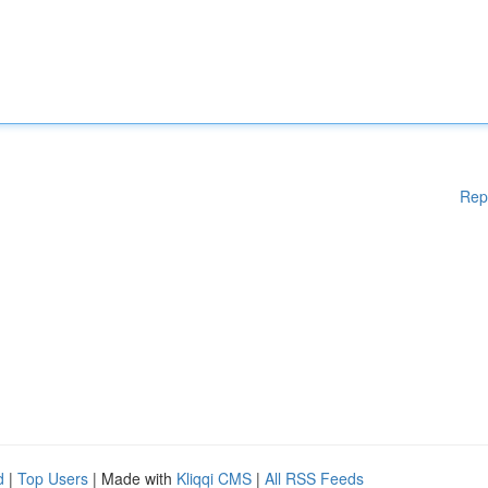
Rep
d
|
Top Users
| Made with
Kliqqi CMS
|
All RSS Feeds