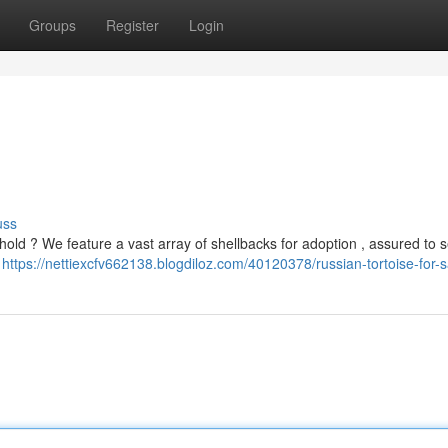
Groups
Register
Login
uss
hold ? We feature a vast array of shellbacks for adoption , assured to 
y
https://nettiexcfv662138.blogdiloz.com/40120378/russian-tortoise-for-s