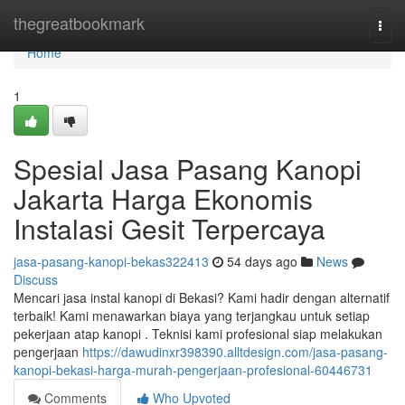
Home
thegreatbookmark
Togg
navi
Home
1
Spesial Jasa Pasang Kanopi
Jakarta Harga Ekonomis
Instalasi Gesit Terpercaya
jasa-pasang-kanopi-bekas322413
54 days ago
News
Discuss
Mencari jasa instal kanopi di Bekasi? Kami hadir dengan alternatif
terbaik! Kami menawarkan biaya yang terjangkau untuk setiap
pekerjaan atap kanopi . Teknisi kami profesional siap melakukan
pengerjaan
https://dawudinxr398390.alltdesign.com/jasa-pasang-
kanopi-bekasi-harga-murah-pengerjaan-profesional-60446731
Comments
Who Upvoted