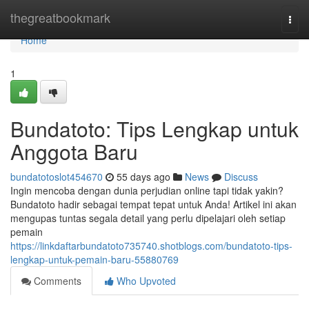
Home
thegreatbookmark
Togg
navi
Home
1
Bundatoto: Tips Lengkap untuk
Anggota Baru
bundatotoslot454670
55 days ago
News
Discuss
Ingin mencoba dengan dunia perjudian online tapi tidak yakin?
Bundatoto hadir sebagai tempat tepat untuk Anda! Artikel ini akan
mengupas tuntas segala detail yang perlu dipelajari oleh setiap
pemain
https://linkdaftarbundatoto735740.shotblogs.com/bundatoto-tips-
lengkap-untuk-pemain-baru-55880769
Comments
Who Upvoted