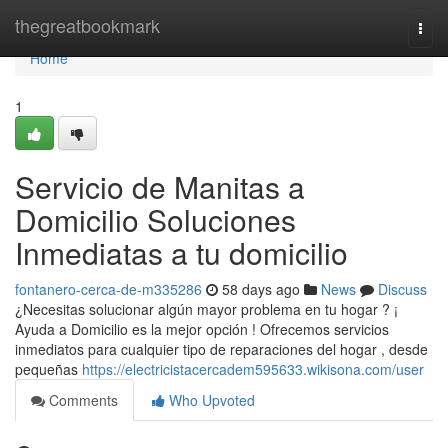
Home
thegreatbookmark
Togg
navi
Home
1
Servicio de Manitas a
Domicilio Soluciones
Inmediatas a tu domicilio
fontanero-cerca-de-m335286
58 days ago
News
Discuss
¿Necesitas solucionar algún mayor problema en tu hogar ? ¡
Ayuda a Domicilio es la mejor opción ! Ofrecemos servicios
inmediatos para cualquier tipo de reparaciones del hogar , desde
pequeñas
https://electricistacercadem595633.wikisona.com/user
Comments
Who Upvoted