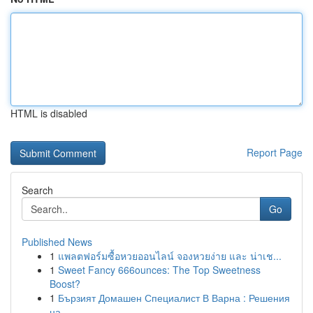
HTML is disabled
Report Page
Search
Go
Published News
1
แพลตฟอร์มซื้อหวยออนไลน์ จองหวยง่าย และ น่าเช...
1
Sweet Fancy 666ounces: The Top Sweetness
Boost?
1
Бързият Домашен Специалист В Варна : Решения
на...