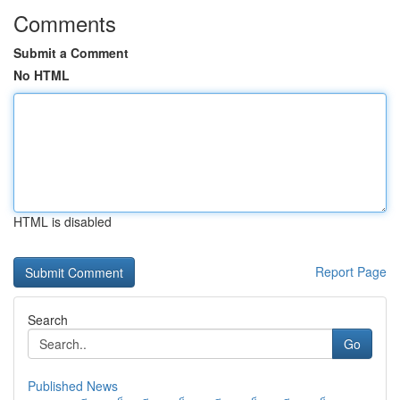
Comments
Submit a Comment
No HTML
HTML is disabled
Report Page
Search
Go
Published News