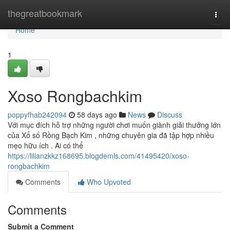
Home
thegreatbookmark
Togg
navi
Home
1
Xoso Rongbachkim
poppyfhab242094
58 days ago
News
Discuss
Với mục đích hỗ trợ những người chơi muốn giành giải thưởng lớn
của Xổ số Rồng Bạch Kim , những chuyên gia đã tập hợp nhiều
mẹo hữu ích . Ai có thể
https://lilianzkkz168695.blogdemls.com/41495420/xoso-
rongbachkim
Comments
Who Upvoted
Comments
Submit a Comment