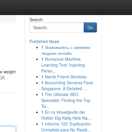
Search
Go
Published News
1
Знакомьтесь с свежими
людьми онлайн
1
Humanize Machine
Learning Text: Injecting
Perso...
le weight
1
Narok Friend Services
CQE
1
Accounting Services Fees
Singapore: A Detailed ...
1
The Ultimate SEO
Specialist: Finding the Top
Ta...
1
En ny Hovedpude der
Holder Dig Kølig Hele Na...
1
Informe 720: Explicación
Completa para No Resid...