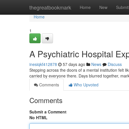
Home
thegreatbookmark
Home
New
Submit
Home
1
A Psychiatric Hospital Ex
inesiqkf412878
57 days ago
News
Discuss
Stepping across the doors of a mental institution felt l
carried by everyone there. Days blurred together, mar
Comments
Who Upvoted
Comments
Submit a Comment
No HTML