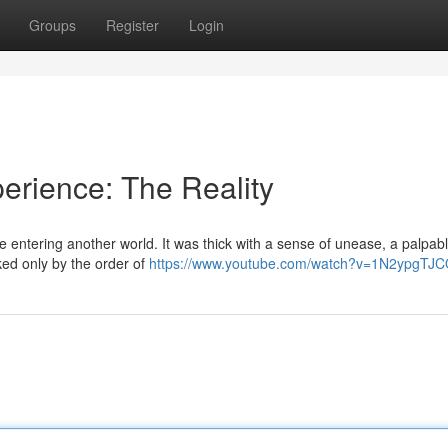
Groups
Register
Login
perience: The Reality
ike entering another world. It was thick with a sense of unease, a palpab
ked only by the order of
https://www.youtube.com/watch?v=1N2ypgTJ