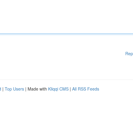
Rep
d
|
Top Users
| Made with
Kliqqi CMS
|
All RSS Feeds