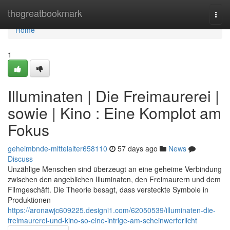
Home
thegreatbookmark
Togg
navi
Home
1
Illuminaten | Die Freimaurerei |
sowie | Kino : Eine Komplot am
Fokus
geheimbnde-mittelalter658110
57 days ago
News
Discuss
Unzählige Menschen sind überzeugt an eine geheime Verbindung
zwischen den angeblichen Illuminaten, den Freimaurern und dem
Filmgeschäft. Die Theorie besagt, dass versteckte Symbole in
Produktionen
https://aronawjc609225.designi1.com/62050539/illuminaten-die-
freimaurerei-und-kino-so-eine-intrige-am-scheinwerferlicht