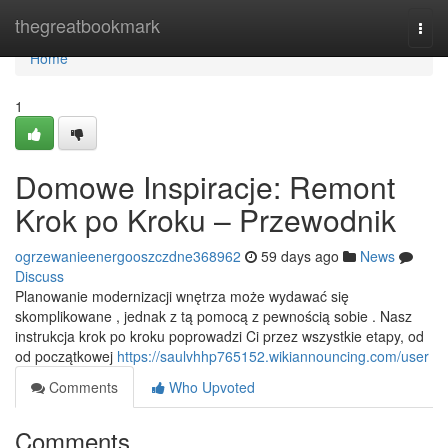
Home
thegreatbookmark
Togg
navi
Home
1
Domowe Inspiracje: Remont
Krok po Kroku – Przewodnik
ogrzewanieenergooszczdne368962
59 days ago
News
Discuss
Planowanie modernizacji wnętrza może wydawać się
skomplikowane , jednak z tą pomocą z pewnością sobie . Nasz
instrukcja krok po kroku poprowadzi Ci przez wszystkie etapy, od
od początkowej
https://saulvhhp765152.wikiannouncing.com/user
Comments
Who Upvoted
Comments