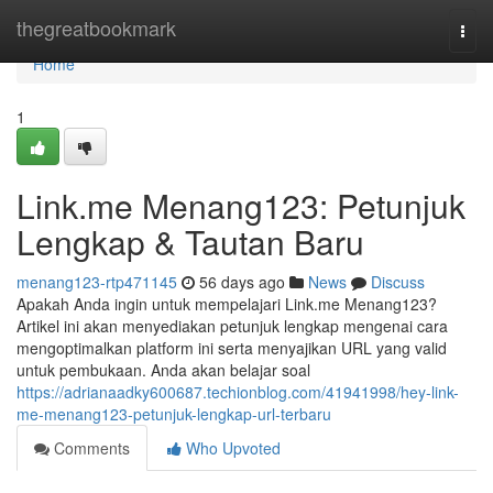
Home
thegreatbookmark
Togg
navi
Home
1
Link.me Menang123: Petunjuk
Lengkap & Tautan Baru
menang123-rtp471145
56 days ago
News
Discuss
Apakah Anda ingin untuk mempelajari Link.me Menang123?
Artikel ini akan menyediakan petunjuk lengkap mengenai cara
mengoptimalkan platform ini serta menyajikan URL yang valid
untuk pembukaan. Anda akan belajar soal
https://adrianaadky600687.techionblog.com/41941998/hey-link-
me-menang123-petunjuk-lengkap-url-terbaru
Comments
Who Upvoted