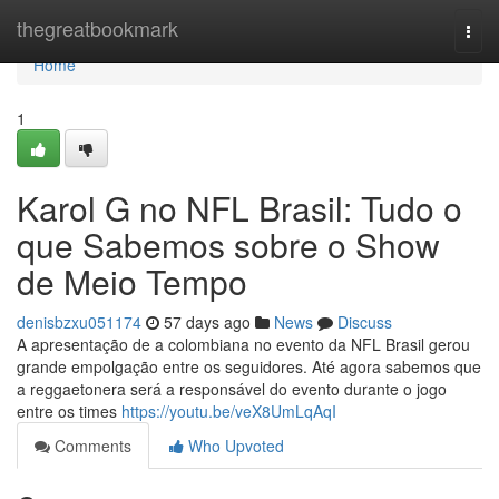
Home
thegreatbookmark
Togg
navi
Home
1
Karol G no NFL Brasil: Tudo o
que Sabemos sobre o Show
de Meio Tempo
denisbzxu051174
57 days ago
News
Discuss
A apresentação de a colombiana no evento da NFL Brasil gerou
grande empolgação entre os seguidores. Até agora sabemos que
a reggaetonera será a responsável do evento durante o jogo
entre os times
https://youtu.be/veX8UmLqAqI
Comments
Who Upvoted