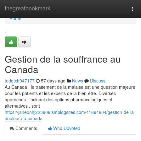
Home
thegreatbookmark
Togg
navi
Home
1
Gestion de la souffrance au
Canada
tedgtxh947177
57 days ago
News
Discuss
Au Canada , le traitement de la malaise est une question majeure
pour les patients et les experts de la bien-être. Diverses
approches , incluant des options pharmacologiques et
alternatives , sont
https://janeonhj223906.smblogsites.com/41694604/gestion-de-la-
douleur-au-canada
Comments
Who Upvoted