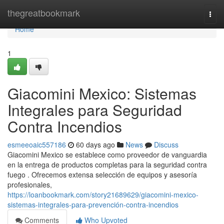
Home
thegreatbookmark
Togg
navi
Home
1
Giacomini Mexico: Sistemas
Integrales para Seguridad
Contra Incendios
esmeeoaic557186
60 days ago
News
Discuss
Giacomini Mexico se establece como proveedor de vanguardia
en la entrega de productos completas para la seguridad contra
fuego . Ofrecemos extensa selección de equipos y asesoría
profesionales,
https://loanbookmark.com/story21689629/giacomini-mexico-
sistemas-integrales-para-prevención-contra-incendios
Comments
Who Upvoted