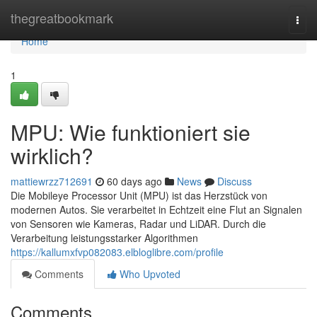
Home
thegreatbookmark
Togg
navi
Home
1
MPU: Wie funktioniert sie
wirklich?
mattiewrzz712691
60 days ago
News
Discuss
Die Mobileye Processor Unit (MPU) ist das Herzstück von
modernen Autos. Sie verarbeitet in Echtzeit eine Flut an Signalen
von Sensoren wie Kameras, Radar und LiDAR. Durch die
Verarbeitung leistungsstarker Algorithmen
https://kallumxfvp082083.elbloglibre.com/profile
Comments
Who Upvoted
Comments