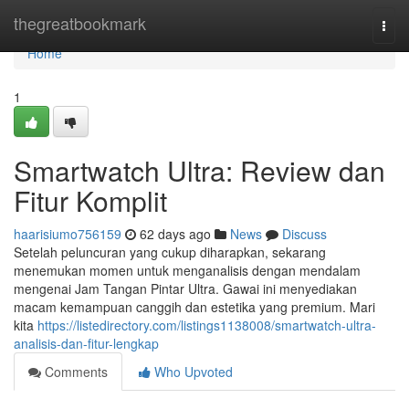
Home
thegreatbookmark
Togg
navi
Home
1
Smartwatch Ultra: Review dan
Fitur Komplit
haarisiumo756159
62 days ago
News
Discuss
Setelah peluncuran yang cukup diharapkan, sekarang
menemukan momen untuk menganalisis dengan mendalam
mengenai Jam Tangan Pintar Ultra. Gawai ini menyediakan
macam kemampuan canggih dan estetika yang premium. Mari
kita
https://listedirectory.com/listings1138008/smartwatch-ultra-
analisis-dan-fitur-lengkap
Comments
Who Upvoted