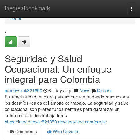
Home
thegreatbookmark
Togg
navi
Home
1
Seguridad y Salud
Ocupacional: Un enfoque
integral para Colombia
marleysxhk821690
61 days ago
News
Discuss
En la actualidad, nuestro país se encuentra dando respuesta a
los desafíos reales del ámbito de trabajo. La seguridad y salud
ocupacional son pilares fundamentales para garantizar un
entorno donde los trabajadores
https://imogenbwje524350.develop-blog.com/profile
Comments
Who Upvoted