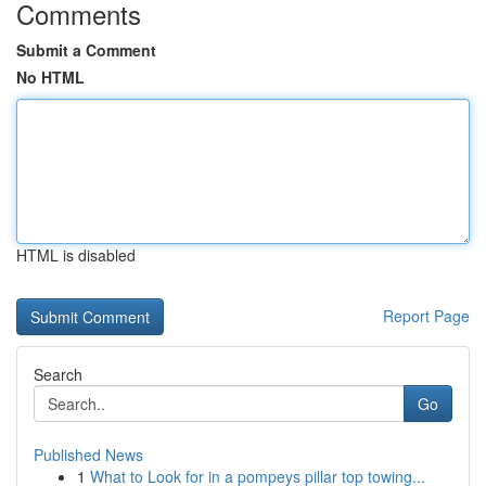
Comments
Submit a Comment
No HTML
HTML is disabled
Report Page
Search
Go
Published News
1
What to Look for in a pompeys pillar top towing...