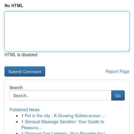
No HTML
HTML is disabled
Report Page
Search
Go
Published News
1
Pot in the city : A Growing Subterranean ...
1
Sensual Massage Sandton: Your Guide to
Pleasura...
1
Discount Gas Lighters : Your Provider for L...