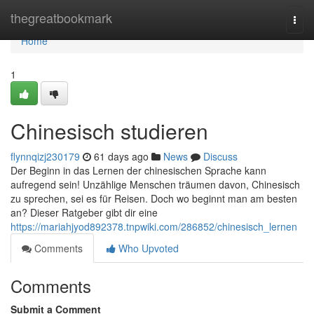
Home
thegreatbookmark
Togg
navi
Home
1
Chinesisch studieren
flynnqizj230179
61 days ago
News
Discuss
Der Beginn in das Lernen der chinesischen Sprache kann
aufregend sein! Unzählige Menschen träumen davon, Chinesisch
zu sprechen, sei es für Reisen. Doch wo beginnt man am besten
an? Dieser Ratgeber gibt dir eine
https://mariahjyod892378.tnpwiki.com/286852/chinesisch_lernen
Comments
Who Upvoted
Comments
Submit a Comment