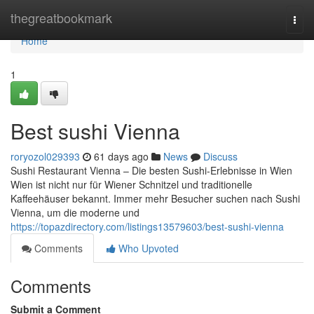
Home
thegreatbookmark
Togg
navi
Home
1
Best sushi Vienna
roryozol029393
61 days ago
News
Discuss
Sushi Restaurant Vienna – Die besten Sushi-Erlebnisse in Wien
Wien ist nicht nur für Wiener Schnitzel und traditionelle
Kaffeehäuser bekannt. Immer mehr Besucher suchen nach Sushi
Vienna, um die moderne und
https://topazdirectory.com/listings13579603/best-sushi-vienna
Comments
Who Upvoted
Comments
Submit a Comment