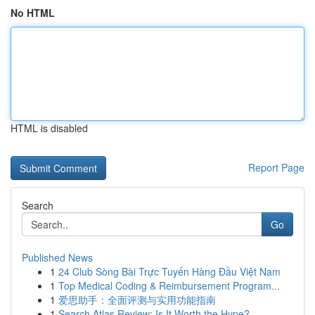
No HTML
HTML is disabled
Report Page
Search
Go
Published News
1
24 Club Sòng Bài Trực Tuyến Hàng Đầu Việt Nam
1
Top Medical Coding & Reimbursement Program...
1
爱思助手：全面评测与实用功能指南
1
Search Atlas Review: Is It Worth the Hype?