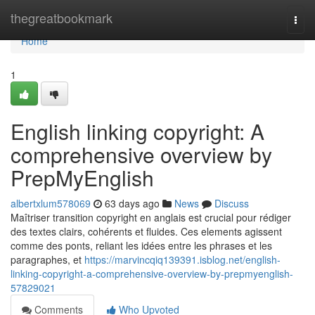
Home
thegreatbookmark
Togg
navi
Home
1
English linking copyright: A
comprehensive overview by
PrepMyEnglish
albertxlum578069
63 days ago
News
Discuss
Maîtriser transition copyright en anglais est crucial pour rédiger
des textes clairs, cohérents et fluides. Ces elements agissent
comme des ponts, reliant les idées entre les phrases et les
paragraphes, et
https://marvincqiq139391.isblog.net/english-
linking-copyright-a-comprehensive-overview-by-prepmyenglish-
57829021
Comments
Who Upvoted