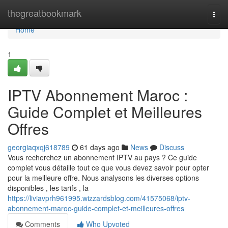
Home
thegreatbookmark
Togg
navi
Home
1
IPTV Abonnement Maroc :
Guide Complet et Meilleures
Offres
georgiaqxqj618789
61 days ago
News
Discuss
Vous recherchez un abonnement IPTV au pays ? Ce guide
complet vous détaille tout ce que vous devez savoir pour opter
pour la meilleure offre. Nous analysons les diverses options
disponibles , les tarifs , la
https://liviavprh961995.wizzardsblog.com/41575068/iptv-
abonnement-maroc-guide-complet-et-meilleures-offres
Comments
Who Upvoted