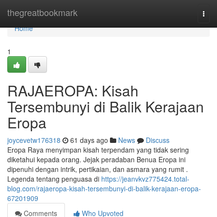
Home
thegreatbookmark
Togg
navi
Home
1
RAJAEROPA: Kisah
Tersembunyi di Balik Kerajaan
Eropa
joycevetw176318
61 days ago
News
Discuss
Eropa Raya menyimpan kisah terpendam yang tidak sering
diketahui kepada orang. Jejak peradaban Benua Eropa ini
dipenuhi dengan intrik, pertikaian, dan asmara yang rumit .
Legenda tentang penguasa di
https://jeanvkvz775424.total-
blog.com/rajaeropa-kisah-tersembunyi-di-balik-kerajaan-eropa-
67201909
Comments
Who Upvoted