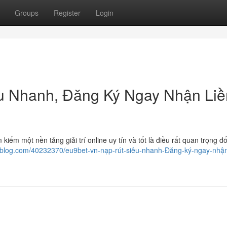
Groups
Register
Login
u Nhanh, Đăng Ký Ngay Nhận Liề
 kiếm một nền tảng giải trí online uy tín và tốt là điều rất quan trọng đối
feblog.com/40232370/eu9bet-vn-nạp-rút-siêu-nhanh-Đăng-ký-ngay-nhận