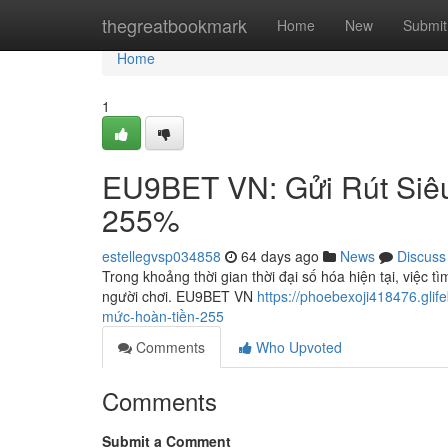
Home
thegreatbookmark
Home
New
Submit
Home
1
EU9BET VN: Gửi Rút Siê
255%
estellegvsp034858
64 days ago
News
Discuss
Trong khoảng thời gian thời đại số hóa hiện tại, việc tìm
người chơi. EU9BET VN
https://phoebexoji418476.gli
mức-hoàn-tiền-255
Comments
Who Upvoted
Comments
Submit a Comment