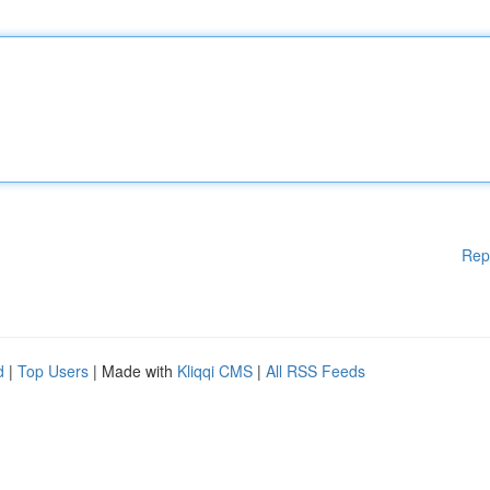
Rep
d
|
Top Users
| Made with
Kliqqi CMS
|
All RSS Feeds