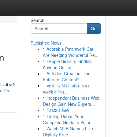
Search
Go
Published News
1
Adorable Patchwork Cat
n
Are Needing Wonderful Re...
1
People Search: Finding
Anyone Online
1
AI Video Creation: The
Future of Content?
 với với
1
Velki প্রতিনিধি তালিকা দেখুন:
-liền-
সরকারী তালিকা ...
1
Independent Business Web
Design Gain New Buyers...
1
Fast28 ลิ้งค์
1
Tinting Dubai: Your
Complete Guide to Solar...
1
Watch MLB Games Live
Digitally Free