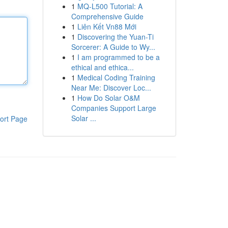
1
MQ-L500 Tutorial: A
Comprehensive Guide
1
Liên Kết Vn88 Mới
1
Discovering the Yuan-Ti
Sorcerer: A Guide to Wy...
1
I am programmed to be a
ethical and ethica...
1
Medical Coding Training
Near Me: Discover Loc...
1
How Do Solar O&M
Companies Support Large
Solar ...
ort Page