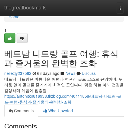
Home
thegreatbookmark
Togg
navi
Home
1
베트남 나트랑 골프 여행: 휴식
과 즐거움의 완벽한 조화
neilezjy237562
63 days ago
News
Discuss
베트남 나트랑은 아름다운 해변과 럭셔리 골프 코스로 유명하며, 두
려움 없이 골프를 즐기기에 최적인 곳입니다. 맑은 하늘 아래 전경을
감상하며 게임에 집중할
https://antonitkn816938.tkzblog.com/40411858/베트남-나트랑-골
프-여행-휴식과-즐거움의-완벽한-조화
Comments
Who Upvoted
Comments