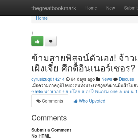
Home
thegreatbookmark
Home
New
Submit
Home
1
ข้ามสายพิสูจน์ตัวเอง! จ้า
เผิงเจี๋ย ศึกดิอินเนอร์เซอร?
cyrusizuq014214
64 days ago
News
Discuss
เมื่อความภาคภูมิใจของคนทั้งประเทศถูกส่งผ่านผืนผ้าใ
ซอฟต-พาวเวอร-ขย-บโลก-ส-องโปรแกรม-one-ล-มพ-น-1
Comments
Who Upvoted
Comments
Submit a Comment
No HTML