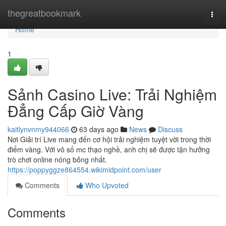
Home
thegreatbookmark
Togg
navi
Home
1
Sảnh Casino Live: Trải Nghiệm
Đẳng Cấp Giờ Vàng
kaitlynvnmy944066
63 days ago
News
Discuss
Nơi Giải trí Live mang đến cơ hội trải nghiệm tuyệt vời trong thời
điểm vàng. Với vô số mc thạo nghề, anh chị sẽ được tận hưởng
trò chơi online nóng bỏng nhất.
https://poppyggze864554.wikimidpoint.com/user
Comments
Who Upvoted
Comments