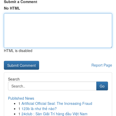
Submit a Comment
No HTML
HTML is disabled
Report Page
Search
Go
Published News
1
Artificial Official Seal: The Increasing Fraud
1
123b là như thế nào?
1
24club : Sàn Giải Trí hàng đầu Việt Nam