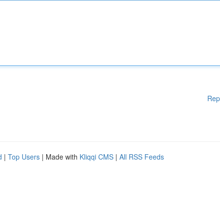
Rep
d
|
Top Users
| Made with
Kliqqi CMS
|
All RSS Feeds