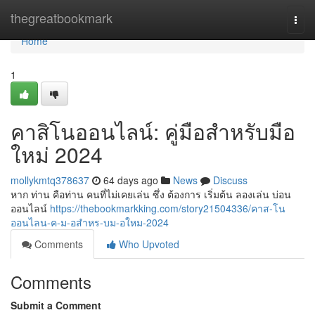
Home
thegreatbookmark
Togg
navi
Home
1
คาสิโนออนไลน์: คู่มือสำหรับมือ
ใหม่ 2024
mollykmtq378637
64 days ago
News
Discuss
หาก ท่าน คือท่าน คนที่ไม่เคยเล่น ซึ่ง ต้องการ เริ่มต้น ลองเล่น บ่อน
ออนไลน์
https://thebookmarkking.com/story21504336/คาส-โน
ออนไลน-ค-ม-อสำหร-บม-อใหม-2024
Comments
Who Upvoted
Comments
Submit a Comment