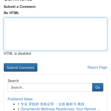
Submit a Comment
No HTML
HTML is disabled
Report Page
Search
Go
Published News
1
专业 穿线师 资格证明 ：全面 解析与 教程
1
{Smartworld Wellness Residences: Your Retreat ...