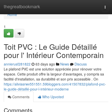
Home
thegreatbookmark
Togg
navi
Home
1
Toit PVC : Le Guide Détaillé
pour l' Intérieur Contemporain
annierusf281822
63 days ago
News
Discuss
Le plafond PVC est une solution appréciée pour rénover votre
espace. Cette produit offre la largeur d'avantages, y compris sa
facilité d'installation, sa durabilité et son prix accessible . On
https://aliviasrwv551551.59bloggers.com/41507832/plafond-pvc-
le-guide-détaillé-pour-l-intérieur-moderne
Comments
Who Upvoted
Comments