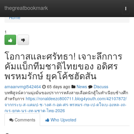
Home
thegreatbookmark
Togg
navi
Home
1
โอกาสและศรัทธา! เจาะลึกการ
คัมแบ็กทีมชาติไทยของ อดิศร
พรหมรักษ์ ยุคโค้ชฮัดสัน
amaanvmgi542464
65 days ago
News
Discuss
บทพิสูจน์ความมุ่งมั่นของปราการหลังสายเลือดนักสู้ในทำเนียบช้างศึก
สำหรับการ
https://ronaldeezc800711.blog4youth.com/42107872/
จากกระบ-ส-แคมป-ช-างศ-ก-อด-ศร-พรหมร-กษ-เป-ดใจเบ-องหล-งถ-
กเร-ยกค-นร-งท-มชาต-ไทย-2026
Comments
Who Upvoted