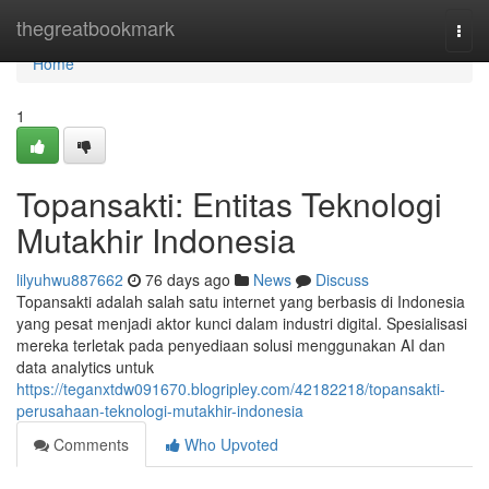
Home
thegreatbookmark
Togg
navi
Home
1
Topansakti: Entitas Teknologi
Mutakhir Indonesia
lilyuhwu887662
76 days ago
News
Discuss
Topansakti adalah salah satu internet yang berbasis di Indonesia
yang pesat menjadi aktor kunci dalam industri digital. Spesialisasi
mereka terletak pada penyediaan solusi menggunakan AI dan
data analytics untuk
https://teganxtdw091670.blogripley.com/42182218/topansakti-
perusahaan-teknologi-mutakhir-indonesia
Comments
Who Upvoted