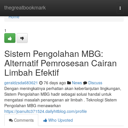
Home
thegreatbookmark
Togg
navi
Home
1
Sistem Pengolahan MBG:
Alternatif Pemrosesan Cairan
Limbah Efektif
geraldzsda683621
76 days ago
News
Discuss
Dengan meningkatnya perhatian akan keberlanjutan lingkungan,
Sistem Pengolahan MBG hadir sebagai solusi handal untuk
mengatasi masalah penanganan air limbah . Teknologi Sistem
Pengolahan MBG menawarkan
https://joanultc371524.dailyhitblog.com/profile
Comments
Who Upvoted