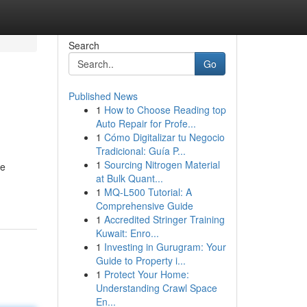
Search
Go
Published News
1
How to Choose Reading top
Auto Repair for Profe...
1
Cómo Digitalizar tu Negocio
Tradicional: Guía P...
1
Sourcing Nitrogen Material
de
at Bulk Quant...
1
MQ-L500 Tutorial: A
Comprehensive Guide
1
Accredited Stringer Training
Kuwait: Enro...
1
Investing in Gurugram: Your
Guide to Property i...
1
Protect Your Home:
Understanding Crawl Space
En...