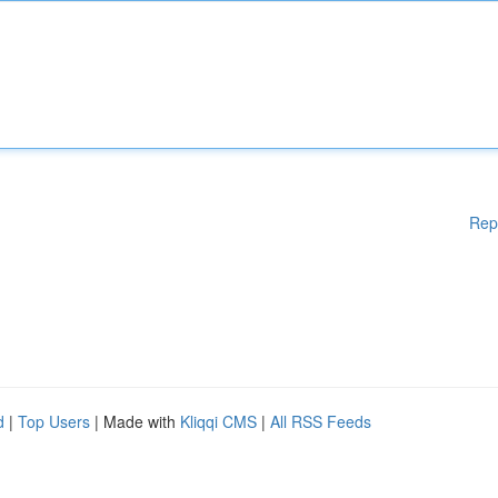
Rep
d
|
Top Users
| Made with
Kliqqi CMS
|
All RSS Feeds