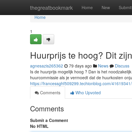
Home
thegreatbookmark
Home
New
Submit
Home
1
Huurprijs te hoog? Dit zij
agnesazis265362
79 days ago
News
Discuss
Is de huurprijs mogelijk hoog ? Dan is het noodzakeli
huurcommissie als je vermoedt dat de huurkosten onju
https://francessghf509299.techionblog.com/41619341/hu
Comments
Who Upvoted
Comments
Submit a Comment
No HTML