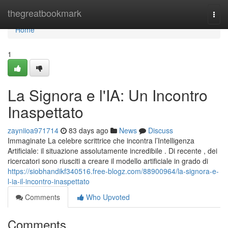
Home
thegreatbookmark
Togg
navi
Home
1
La Signora e l'IA: Un Incontro
Inaspettato
zayniioa971714
83 days ago
News
Discuss
Immaginate La celebre scrittrice che incontra l’Intelligenza
Artificiale: il situazione assolutamente incredibile . Di recente , dei
ricercatori sono riusciti a creare il modello artificiale in grado di
https://siobhandikf340516.free-blogz.com/88900964/la-signora-e-
l-ia-il-incontro-inaspettato
Comments
Who Upvoted
Comments